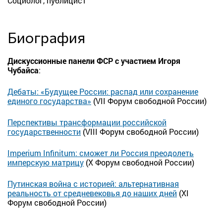
Социолог, публицист
Биография
Дискуссионные панели ФСР с участием Игоря
Чубайса
:
Дебаты: «Будущее России: распад или сохранение
единого государства»
(VII Форум свободной России)
Перспективы трансформации российской
государственности
(VIII Форум свободной России)
Imperium Infinitum:
сможет ли Россия преодолеть
имперскую матрицу
(Х Форум свободной России)
Путинская война с историей: альтернативная
реальность от средневековья до наших дней
(XI
Форум свободной России)