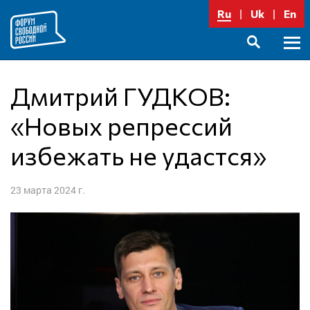
Перейти
Ru
Uk
En
к
содержимому
Осно
SEARCH
меню
Дмитрий ГУДКОВ:
«Новых репрессий
избежать не удастся»
23 марта 2024 г.