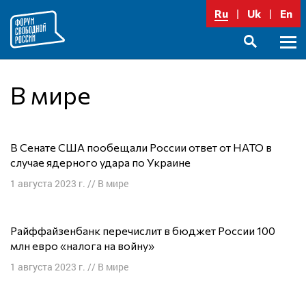
Перейти
Ru
Uk
En
к
содержимому
Осно
SEARCH
меню
В мире
В Сенате США пообещали России ответ от НАТО в
случае ядерного удара по Украине
1 августа 2023 г.
//
В мире
Райффайзенбанк перечислит в бюджет России 100
млн евро «налога на войну»
1 августа 2023 г.
//
В мире