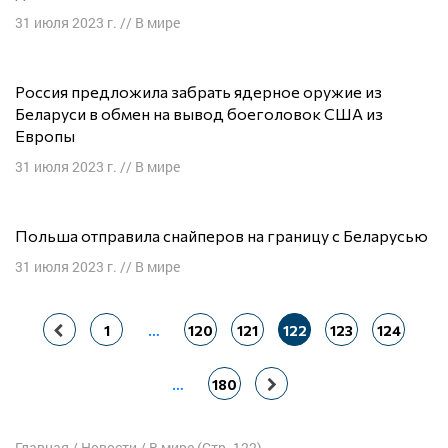
31 июля 2023 г.
//
В мире
Россия предложила забрать ядерное оружие из
Беларуси в обмен на вывод боеголовок США из
Европы
31 июля 2023 г.
//
В мире
Польша отправила снайперов на границу с Беларусью
31 июля 2023 г.
//
В мире
Навигация
1
…
120
121
122
123
124
по
записям
…
180
Главная
/
Новости
/
В мире
(Стр. 122)