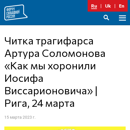
Перейти
Ru
Uk
En
к
содержимому
Осно
SEARCH
меню
Читка трагифарса
Артура Соломонова
«Как мы хоронили
Иосифа
Виссарионовича» |
Рига, 24 марта
15 марта 2023 г.