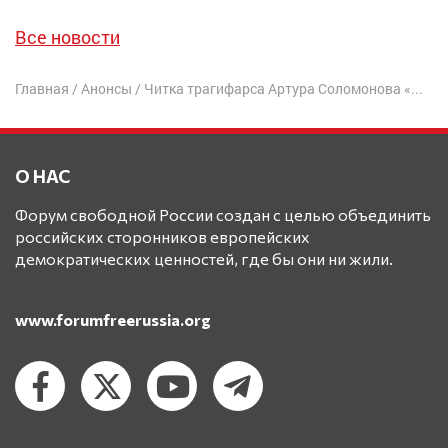
Все новости
Главная
/
Анонсы
/
Читка трагифарса Артура Соломонова «Как мы хоронили Иосифа Виссарионовича» | Рига, 24 марта
О НАС
Форум свободной России создан с целью объединить
российских сторонников европейских
демократических ценностей, где бы они ни жили.
www.forumfreerussia.org