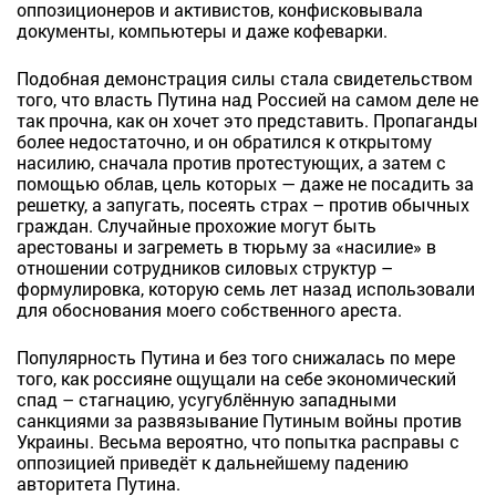
оппозиционеров и активистов, конфисковывала
документы, компьютеры и даже кофеварки.
Подобная демонстрация силы стала свидетельством
того, что власть Путина над Россией на самом деле не
так прочна, как он хочет это представить. Пропаганды
более недостаточно, и он обратился к открытому
насилию, сначала против протестующих, а затем с
помощью облав, цель которых — даже не посадить за
решетку, а запугать, посеять страх – против обычных
граждан. Случайные прохожие могут быть
арестованы и загреметь в тюрьму за «насилие» в
отношении сотрудников силовых структур –
формулировка, которую семь лет назад использовали
для обоснования моего собственного ареста.
Популярность Путина и без того снижалась по мере
того, как россияне ощущали на себе экономический
спад – стагнацию, усугублённую западными
санкциями за развязывание Путиным войны против
Украины. Весьма вероятно, что попытка расправы с
оппозицией приведёт к дальнейшему падению
авторитета Путина.