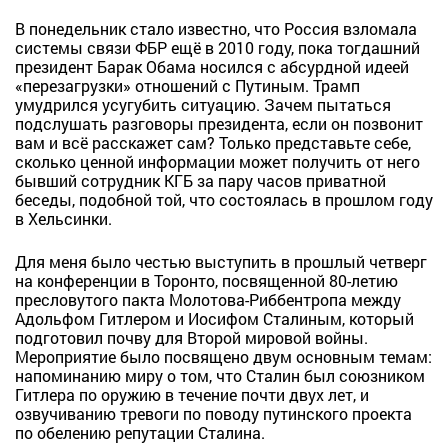
В понедельник стало известно, что Россия взломала
системы связи ФБР ещё в 2010 году, пока тогдашний
президент Барак Обама носился с абсурдной идеей
«перезагрузки» отношений с Путиным. Трамп
умудрился усугубить ситуацию. Зачем пытаться
подслушать разговоры президента, если он позвонит
вам и всё расскажет сам? Только представьте себе,
сколько ценной информации может получить от него
бывший сотрудник КГБ за пару часов приватной
беседы, подобной той, что состоялась в прошлом году
в Хельсинки.
Для меня было честью выступить в прошлый четверг
на конференции в Торонто, посвященной 80-летию
пресловутого пакта Молотова-Риббентропа между
Адольфом Гитлером и Иосифом Сталиным, который
подготовил почву для Второй мировой войны.
Мероприятие было посвящено двум основным темам:
напоминанию миру о том, что Сталин был союзником
Гитлера по оружию в течение почти двух лет, и
озвучиванию тревоги по поводу путинского проекта
по обелению репутации Сталина.