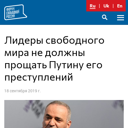
Перейти
Ru
Uk
En
к
содержимому
Осно
SEARCH
меню
Лидеры свободного
мира не должны
прощать Путину его
преступлений
18 сентября 2019 г.