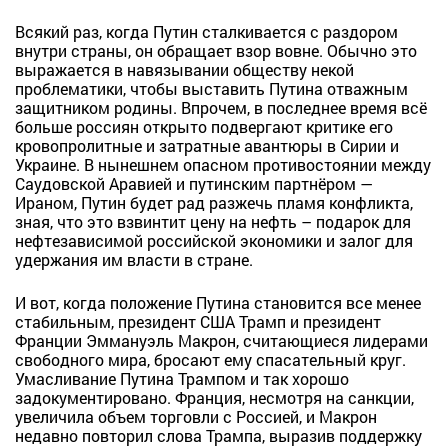
Всякий раз, когда Путин сталкивается с раздором
внутри страны, он обращает взор вовне. Обычно это
выражается в навязывании обществу некой
проблематики, чтобы выставить Путина отважным
защитником родины. Впрочем, в последнее время всё
больше россиян открыто подвергают критике его
кровопролитные и затратные авантюры в Сирии и
Украине. В нынешнем опасном противостоянии между
Саудовской Аравией и путинским партнёром —
Ираном, Путин будет рад разжечь пламя конфликта,
зная, что это взвинтит цену на нефть – подарок для
нефтезависимой российской экономики и залог для
удержания им власти в стране.
И вот, когда положение Путина становится все менее
стабильным, президент США Трамп и президент
Франции Эммануэль Макрон, считающиеся лидерами
свободного мира, бросают ему спасательный круг.
Умасливание Путина Трампом и так хорошо
задокументировано. Франция, несмотря на санкции,
увеличила объем торговли с Россией, и Макрон
недавно повторил слова Трампа, выразив поддержку