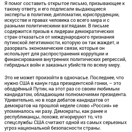
Я помог составить открытое письмо, призывающее к
такому ответу, и его подписали выдающиеся
эксперты в политике, дипломатии, юриспруденции,
искусстве и правах человека со всего мира и с
разными политическими взглядами. В письме
содержится призыв к лидерам демократических
стран отказаться от международного признания
путинской легитимности, которую он так жаждет, и
разорвать экономические связи, которые он
использует для распространения коррупции и
финансирования внутренних политических репрессий,
гибридных войн и заказных убийств по всему миру.
Это не может произойти в одночасье. Последнее, что
нужно США в канун года президентской гонки, – это
ободрённый Путин, на этот раз со своим любимым
кандидатом, обладающим полномочиями президента.
Удивительно, но в ходе дебатов кандидатов от
демократов на прошлой неделе слово «Россия» не
упоминалось ни разу. Демократы, как ранее и
республиканцы, похоже, игнорируют то, что
спецслужбы США считают одной из самых серьезных
угроз национальной безопасности страны.