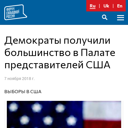
Перейти
Ru
Uk
En
к
содержимому
Осно
SEARCH
меню
Демократы получили
большинство в Палате
представителей США
7 ноября 2018 г.
ВЫБОРЫ В США