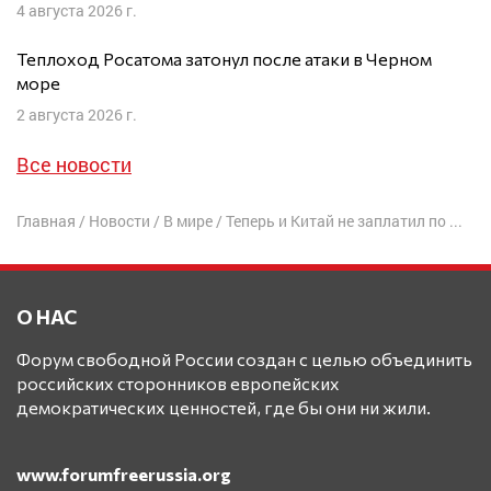
4 августа 2026 г.
Теплоход Росатома затонул после атаки в Черном
море
2 августа 2026 г.
Все новости
Главная
/
Новости
/
В мире
/
Теперь и Китай не заплатил по давно затеянной Кремлем сделке с акциями «Роснефти»
О НАС
Форум свободной России создан с целью объединить
российских сторонников европейских
демократических ценностей, где бы они ни жили.
www.forumfreerussia.org