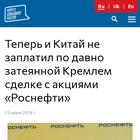
Перейти
Ru
Uk
En
к
содержимому
Осно
SEARCH
меню
Теперь и Китай не
заплатил по давно
затеянной Кремлем
сделке с акциями
«Роснефти»
13 июня 2018 г.