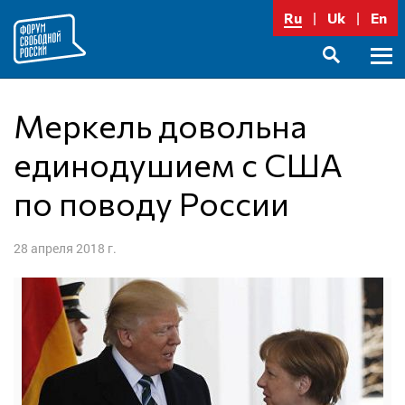
Перейти
Ru
Uk
En
к
содержимому
Осно
SEARCH
меню
Меркель довольна
единодушием с США
по поводу России
28 апреля 2018 г.