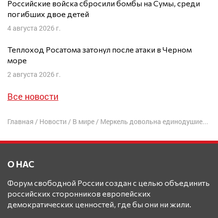
Российские войска сбросили бомбы на Сумы, среди
погибших двое детей
4 августа 2026 г.
Теплоход Росатома затонул после атаки в Черном
море
2 августа 2026 г.
Все новости
Главная
/
Новости
/
В мире
/
Меркель довольна единодушием с США по поводу России
О НАС
Форум свободной России создан с целью объединить
российских сторонников европейских
демократических ценностей, где бы они ни жили.