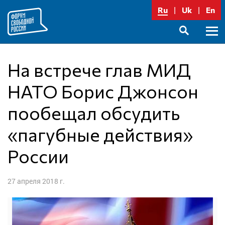
Перейти
Ru
Uk
En
к
содержимому
Осно
SEARCH
меню
На встрече глав МИД
НАТО Борис Джонсон
пообещал обсудить
«пагубные действия»
России
27 апреля 2018 г.