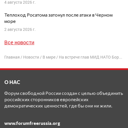
4 августа 2026 г.
Теплоход Росатома затонул после атаки в Черном
море
2 августа 2026 г.
Все новости
Главная
/
Новости
/
В мире
/
На встрече глав МИД НАТО Борис Джонсон пообещал обсудить «пагубные действия» России
О НАС
Форум свободной России создан с целью объединить
российских сторонников европейских
демократических ценностей, где бы они ни жили.
www.forumfreerussia.org