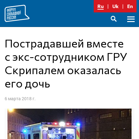
Перейти
Ru
Uk
En
к
содержимому
Осно
SEARCH
меню
Пострадавшей вместе
с экс-сотрудником ГРУ
Скрипалем оказалась
его дочь
6 марта 2018 г.