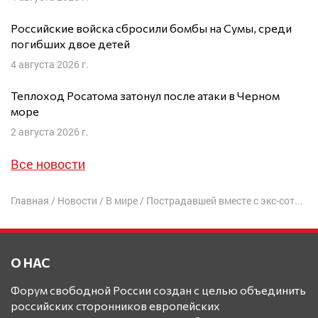
Российские войска сбросили бомбы на Сумы, среди
погибших двое детей
4 августа 2026 г.
Теплоход Росатома затонул после атаки в Черном
море
2 августа 2026 г.
Все новости
Главная
/
Новости
/
В мире
/
Пострадавшей вместе с экс-сотрудником ГРУ Скрипалем оказалась его дочь
О НАС
Форум свободной России создан с целью объединить
российских сторонников европейских