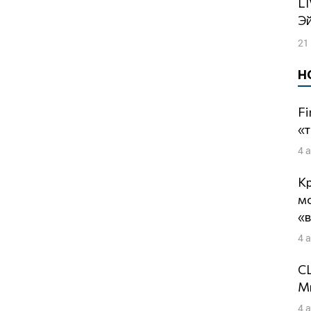
LIVE: Подготовка к могилизации |
Э
21
Н
Fi
«т
4 
Кр
м
«
4 
СШ
Ми
4 