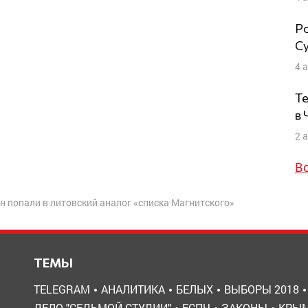
Ро
Су
4 
Те
в
2 
В
 попали в литовский аналог «списка Магнитского»
ТЕМЫ
TELEGRAM
АНАЛИТИКА
БЕЛЫХ
ВЫБОРЫ 2018
ДЕЛО "СЕДЬМОЙ СТУДИИ"
ЕСПЧ
ЗАКОНЫ
КРЫ