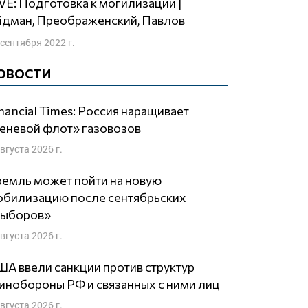
йдман, Преображенский, Павлов
 сентября 2022 г.
ОВОСТИ
nancial Times: Россия наращивает
еневой флот» газовозов
августа 2026 г.
емль может пойти на новую
обилизацию после сентябрьских
выборов»
августа 2026 г.
А ввели санкции против структур
нобороны РФ и связанных с ними лиц
августа 2026 г.