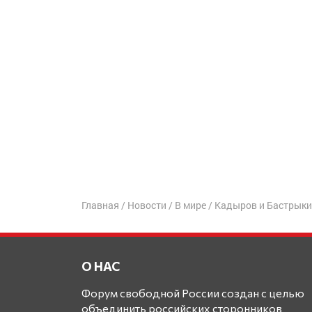
Главная
/
Новости
/
В мире
/
Кадыров и Бастрыкин
О НАС
Форум свободной России создан с целью
объединить российских сторонников