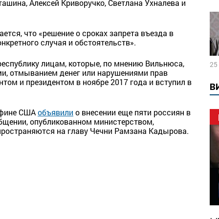
Сташина, Алексей Криворучко, Светлана Ухналева и
ется, что «решение о сроках запрета въезда в
онкретного случая и обстоятельств».
еспублику лицам, которые, по мнению Вильнюса,
25
и, отмыванием денег или нарушениями прав
том и президентом в ноябре 2017 года и вступил в
В
нфине США
объявили
о внесении еще пяти россиян в
общении, опубликованном министерством,
спространяются на главу Чечни Рамзана Кадырова.