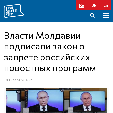
Перейти
Ru
Uk
En
к
содержимому
Осно
SEARCH
меню
Власти Молдавии
подписали закон о
запрете российских
новостных программ
10 января 2018 г.