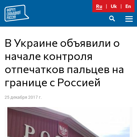
Перейти
Ru
Uk
En
к
содержимому
Осно
SEARCH
меню
В Украине объявили о
начале контроля
отпечатков пальцев на
границе с Россией
25 декабря 2017 г.