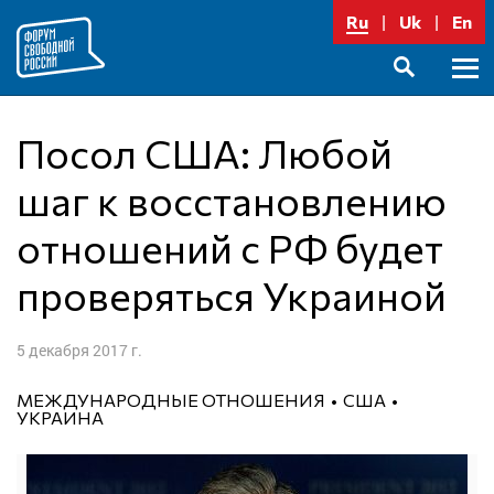
Перейти
Ru
Uk
En
к
содержимому
Осно
SEARCH
меню
Посол США: Любой
шаг к восстановлению
отношений с РФ будет
проверяться Украиной
5 декабря 2017 г.
МЕЖДУНАРОДНЫЕ ОТНОШЕНИЯ
США
УКРАИНА