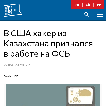
Перейти
Ru
Uk
En
к
содержимому
Осно
SEARCH
меню
В США хакер из
Казахстана признался
в работе на ФСБ
29 ноября 2017 г.
ХАКЕРЫ