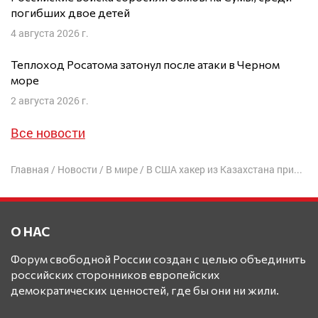
погибших двое детей
4 августа 2026 г.
Теплоход Росатома затонул после атаки в Черном
море
2 августа 2026 г.
Все новости
Главная
/
Новости
/
В мире
/
В США хакер из Казахстана признался в работе на ФСБ
О НАС
Форум свободной России создан с целью объединить
российских сторонников европейских
демократических ценностей, где бы они ни жили.