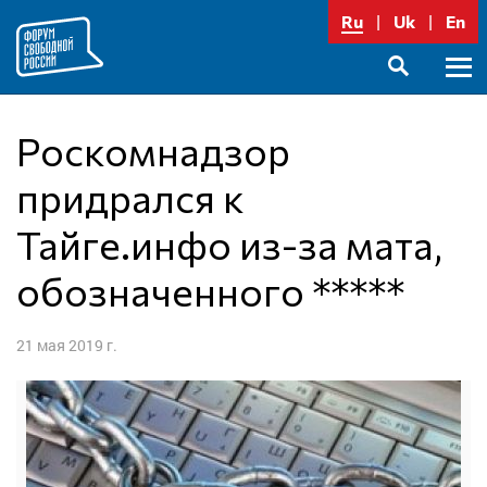
Перейти
Ru
Uk
En
к
содержимому
Осно
SEARCH
меню
Роскомнадзор
придрался к
Тайге.инфо из-за мата,
обозначенного *****
21 мая 2019 г.