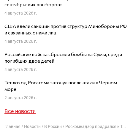
сентябрьских «выборов»
4 августа 2026 г.
США ввели санкции против структур Минобороны РФ
и связанных с ними лиц
4 августа 2026 г.
Российские войска сбросили бомбы на Сумы, среди
погибших двое детей
4 августа 2026 г.
Теплоход Росатома затонул после атаки в Черном
море
2 августа 2026 г.
Все новости
Главная
/
Новости
/
В России
/
Роскомнадзор придрался к Тайге.инфо из-за мата, обозначенного *****