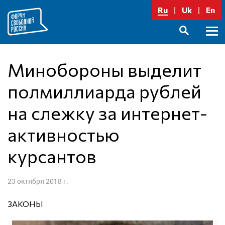
Перейти
Ru
Uk
En
к
содержимому
Осно
SEARCH
меню
Минобороны выделит
полмиллиарда рублей
на слежку за интернет-
активностью
курсантов
23 октября 2018 г.
ЗАКОНЫ