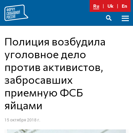
Перейти
Ru
Uk
En
к
содержимому
Осно
SEARCH
меню
Полиция возбудила
уголовное дело
против активистов,
забросавших
приемную ФСБ
яйцами
15 октября 2018 г.