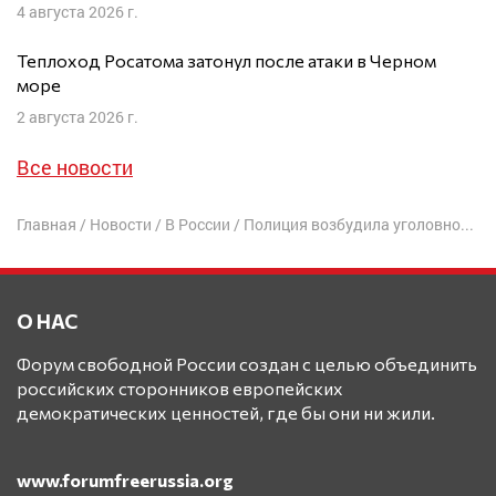
4 августа 2026 г.
Теплоход Росатома затонул после атаки в Черном
море
2 августа 2026 г.
Все новости
Главная
/
Новости
/
В России
/
Полиция возбудила уголовное дело против активистов, забросавших приемную ФСБ яйцами
О НАС
Форум свободной России создан с целью объединить
российских сторонников европейских
демократических ценностей, где бы они ни жили.
www.forumfreerussia.org