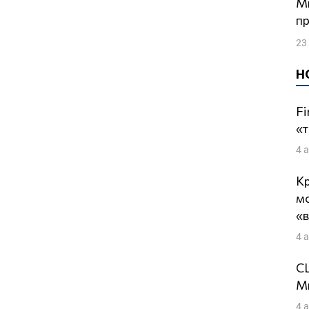
Минные поля постсоветского
пр
23
Н
Fi
«т
4 
Кр
м
«
4 
СШ
Ми
4 