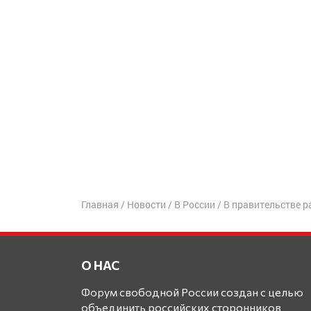
Главная
/
Новости
/
В России
/
В правительстве р
О НАС
Форум свободной России создан с целью
объединить российских сторонников