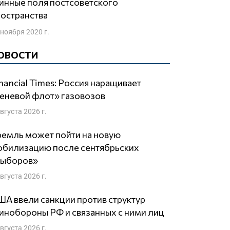
остранства
 ноября 2020 г.
ОВОСТИ
nancial Times: Россия наращивает
еневой флот» газовозов
августа 2026 г.
емль может пойти на новую
обилизацию после сентябрьских
выборов»
августа 2026 г.
А ввели санкции против структур
нобороны РФ и связанных с ними лиц
августа 2026 г.