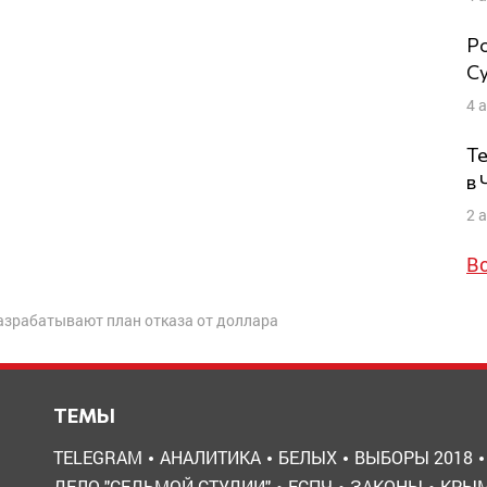
Ро
Су
4 
Те
в
2 
В
азрабатывают план отказа от доллара
ТЕМЫ
TELEGRAM
АНАЛИТИКА
БЕЛЫХ
ВЫБОРЫ 2018
ДЕЛО "СЕДЬМОЙ СТУДИИ"
ЕСПЧ
ЗАКОНЫ
КРЫ