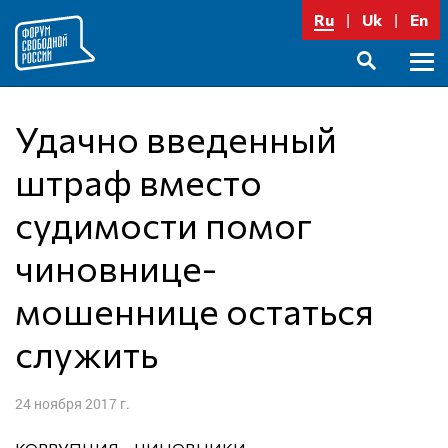
Перейти
Ru
Uk
En
к
содержимому
Осно
SEARCH
меню
Удачно введенный
штраф вместо
судимости помог
чиновнице-
мошеннице остаться
служить
24 ноября 2017 г.