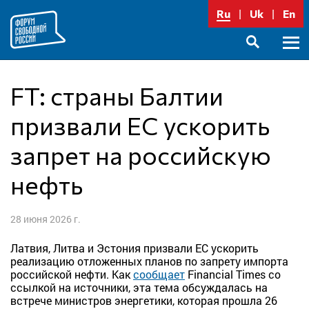
Перейти
Ru
Uk
En
к
содержимому
Осно
SEARCH
меню
FT: страны Балтии
призвали ЕС ускорить
запрет на российскую
нефть
28 июня 2026 г.
Латвия, Литва и Эстония призвали ЕС ускорить
реализацию отложенных планов по запрету импорта
российской нефти. Как
сообщает
Financial Times со
ссылкой на источники, эта тема обсуждалась на
встрече министров энергетики, которая прошла 26