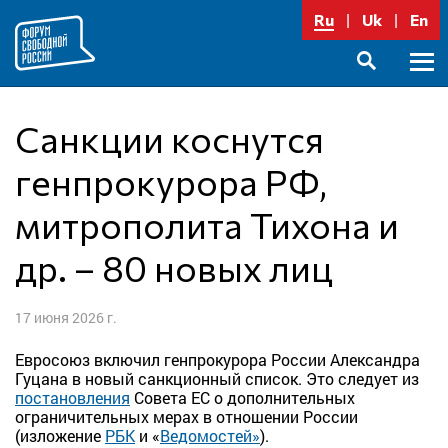
Перейти
Ru
Uk
En
к
содержимому
Осно
SEARCH
меню
Санкции коснутся
генпрокурора РФ,
митрополита Тихона и
др. – 80 новых лиц
17 июня 2026 г.
Евросоюз включил генпрокурора России Александра
Гуцана в новый санкционный список. Это следует из
постановления
Совета ЕС о дополнительных
ограничительных мерах в отношении России
(изложение
РБК
и «
Ведомостей»
).