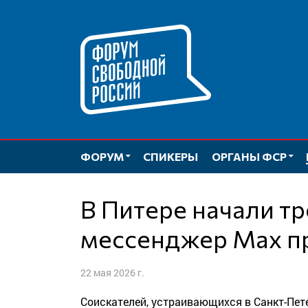
Перейти
к
содержимому
ФОРУМ
СПИКЕРЫ
ОРГАНЫ ФСР
В Питере начали требовать установить
мессенджер Max пр
22 мая 2026 г.
Соискателей, устраивающихся в Санкт-Пет