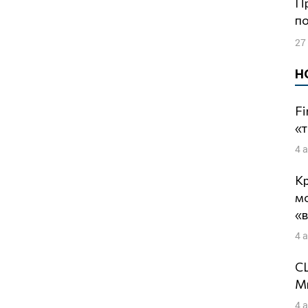
Протесты будут продолжаться до
п
27
Н
Fi
«т
4 
Кр
м
«
4 
СШ
Ми
4 