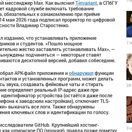
ый мессенджер Max. Как выяснил
T-invariant
, в СПбГУ
ет кадровой службе включать требование
в, обязательных к ознакомлению при приёме
 14 мая 2026 года подписал проректор по цифровой
сности Владимир Старостенко.
ал изданию, что устанавливать приложение
7 
дников и студентов. «Пошло мощное
ительно жестко заставлять устанавливать Max», —
 вынуждены подчиняться — некоторые ставят
чиваются десктопной версией, добавил собеседник.
зобрал APK-файл приложения и
обнаружил
функции
онтактов и установленных программ, может делать
сь звука, создавать фейковые чаты и стирать
28
ние определяет реальный IP-адрес даже при
идентификатор устройства (остаётся даже после
ефона к заводским настройкам), отключает TLS-
ки» выкачать все логи. Также обнаружены
ения ключевых слов и идентификации по голосу.
сследователи GitHub. Крупнейший хостинг-
3 
 как шпионское ПО (spyware), правда позже пометку