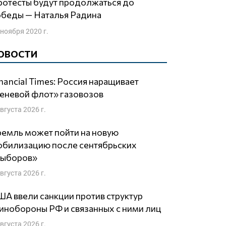
обеды — Наталья Радина
 ноября 2020 г.
ОВОСТИ
nancial Times: Россия наращивает
еневой флот» газовозов
августа 2026 г.
емль может пойти на новую
обилизацию после сентябрьских
выборов»
августа 2026 г.
А ввели санкции против структур
нобороны РФ и связанных с ними лиц
августа 2026 г.