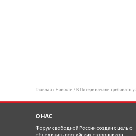
Главная
/
Новости
/
В Питере начали требовать у
О НАС
Форум свободной России создан с целью
объединить российских сторонников