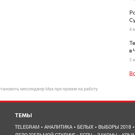
Ро
Су
4 
Те
в
2 
В
становить мессенджер Max при приеме на работу
ТЕМЫ
TELEGRAM
АНАЛИТИКА
БЕЛЫХ
ВЫБОРЫ 2018
ДЕЛО "СЕДЬМОЙ СТУДИИ"
ЕСПЧ
ЗАКОНЫ
КРЫ