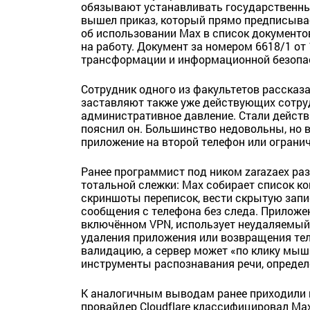
обязывают устанавливать государственн
вышел приказ, который прямо предписыва
об использовании Max в список документо
на работу. Документ за номером 6618/1 от
трансформации и информационной безопа
Сотрудник одного из факультетов рассказ
заставляют также уже действующих сотру
административное давление. Стали действ
пояснил он. Большинство недовольны, но
приложение на второй телефон или ограни
Ранее программист под ником zarazaex ра
тотальной слежки: Max собирает список к
скриншоты переписок, вести скрытую запи
сообщения с телефона без следа. Приложе
включённом VPN, использует неудаляемый 
удаления приложения или возвращения тел
валидацию, а сервер может «по клику мыш
инструменты распознавания речи, определ
К аналогичным выводам ранее приходили и
провайдер Cloudflare классифицировал Max