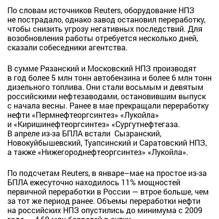
По словам источников Reuters, оборудование НПЗ
не пострадало, однако завод остановил переработку,
чтобы снизить ⁠угрозу негативных последствий. Для
возобновления работы отребуется несколько дней,
сказали собеседники агентства.
В сумме Рязанский и Московский НПЗ производят
в год более 5 млн тонн автобензина и более 6 млн тонн
дизельного топлива. Они стали восьмым и девятым
российскими нефтезаводами, остановившим выпуск
с начала весны. Ранее в мае прекращали переработку
нефти «Пермнефтеоргсинтез» «Лукойла»
и «Киришинефтеоргсинтез» «Сургутнефтегаза.
В апреле из-за БПЛА встали
Сызранский,
Новокуйбышевский, Туапсинский и Саратовский НПЗ,
а также «Нижегороднефтеоргсинтез» «Лукойла».
По подсчетам Reuters, в январе–мае на простое из-за
БПЛА ежесуточно находилось 11% мощностей
первичной переработки в России — втрое больше, чем
за тот же период ранее. Объемы переработки нефти
на российских НПЗ опустились до минимума с 2009