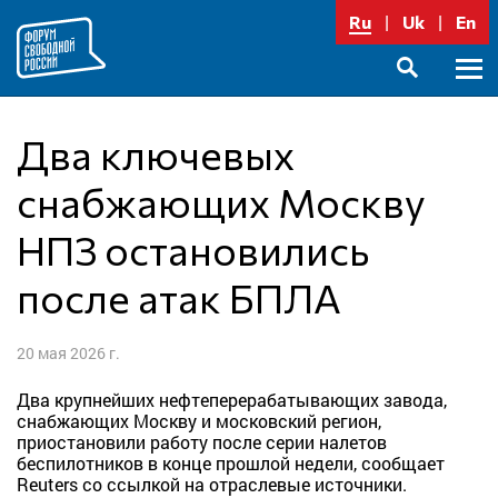
Перейти
Ru
Uk
En
к
содержимому
Осно
SEARCH
меню
Два ключевых
снабжающих Москву
НПЗ остановились
после атак БПЛА
20 мая 2026 г.
Два крупнейших нефтеперерабатывающих завода,
снабжающих Москву и московский регион,
приостановили работу после серии налетов
беспилотников в конце прошлой недели, сообщает
Reuters со ссылкой на отраслевые источники.