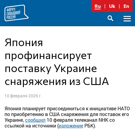
Перейти
Ru
Uk
En
к
содержимому
Осно
SEARCH
меню
Япония
профинансирует
поставку Украине
снаряжения из США
10 февраля 2026 г.
Япония планирует присоединиться к инициативе НАТО
по приобретению в США снаряжения для поставок его
Украине,
сообщил
10 февраля телеканал NHK со
ссылкой на источники (
изложение
РБК).