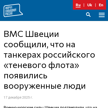
Перейти
Ru
Uk
En
к
содержимому
Осно
SEARCH
меню
ВМC Швеции
сообщили, что на
танкерах российского
«теневого флота»
появились
вооруженные люди
17 декабря 2025 г.
Военно-морские силы Швеции подтвердили, что на