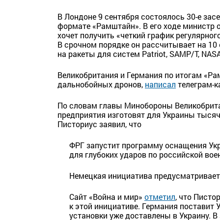
В Лондоне 9 сентября состоялось 30-е зас
формате «Рамштайн». В его ходе министр 
хочет получить «четкий график регулярног
В срочном порядке он рассчитывает на 10 
на ракеты для систем Patriot, SAMP/T, NAS
Великобритания и Германия по итогам «Р
дальнобойных дронов,
написал
телеграм-к
По словам главы Минобороны Великобритан
предприятия изготовят для Украины тыся
Писториус заявил, что
ФРГ запустит программу оснащения Ук
для глубоких ударов по российской вое
Немецкая инициатива предусматривает 
Сайт «Война и мир»
отметил
, что Писто
к этой инициативе. Германия поставит 
установки уже доставлены в Украину. В