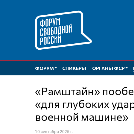
Перейти
к
содержимому
ФОРУМ
СПИКЕРЫ
ОРГАНЫ ФСР
«Рамштайн» пообещал Украине БПЛА
«для глубоких уда
военной машине»
10 сентября 2025 г.