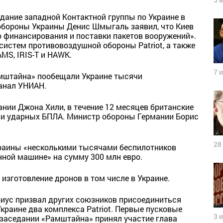
едание западной Контактной группы по Украине в
обороны Украины Денис Шмыгаль заявил, что Киев
о финансирования и поставки пакетов вооружений».
систем противовоздушной обороны Patriot, а также
AMS, IRIS-T и HAWK.
7 
амштайна» пообещали Украине тысячи
анал УНИАН.
ии Джона Хили, в течение 12 месяцев британские
чи ударных БПЛА. Министр обороны Германии Борис
28
раины «несколькими тысячами беспилотников
нной машине» на сумму 300 млн евро.
изготовление дронов в том числе в Украине.
риус призвал других союзников присоединиться
Украине два комплекса Patriot. Первые пусковые
3 
 заседании «Рамштайна» принял участие глава