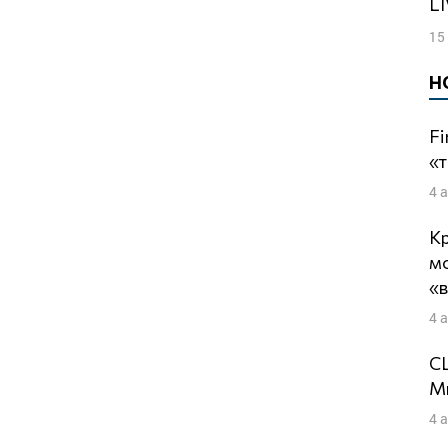
15
Н
Fi
«т
4 
Кр
м
«
4 
СШ
Ми
4 