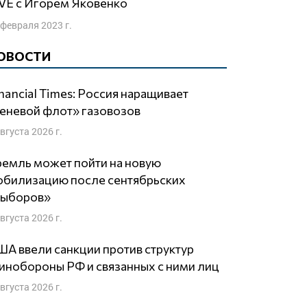
LIVE с Игорем Яковенко
 февраля 2023 г.
ОВОСТИ
nancial Times: Россия наращивает
еневой флот» газовозов
августа 2026 г.
емль может пойти на новую
обилизацию после сентябрьских
выборов»
августа 2026 г.
А ввели санкции против структур
нобороны РФ и связанных с ними лиц
августа 2026 г.