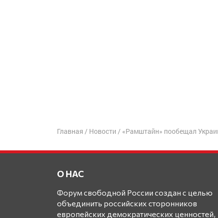
Главная
/
Новости
/
«Рамштайн» пообещал Украин
О НАС
Форум свободной России создан с целью
объединить российских сторонников
европейских демократических ценностей,