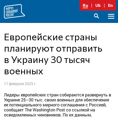
Перейти
Ru
Uk
En
к
содержимому
Осно
SEARCH
меню
Европейские страны
планируют отправить
в Украину 30 тысяч
военных
17 февраля 2025 г.
Лидеры европейских стран собираются развернуть в
Украине 25–30 тыс. своих военных для обеспечения
ее потенциального мирного соглашения с Россией,
сообщает The Washington Post со ссылкой на
осведомленных чиновников. По их данным,