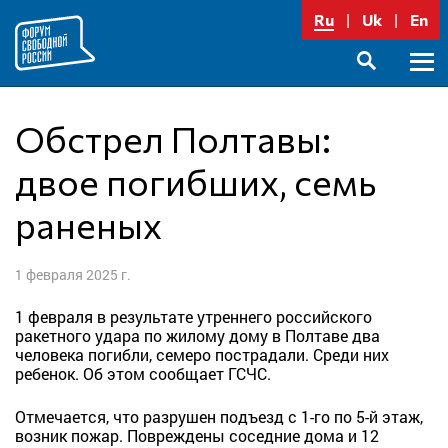
Перейти
Ru
Uk
En
к
содержимому
Осно
SEARCH
меню
Обстрел Полтавы:
двое погибших, семь
раненых
1 февраля 2025 г.
1 февраля в результате утреннего российского
ракетного удара по жилому дому в Полтаве два
человека погибли, семеро пострадали. Среди них
ребенок. Об этом сообщает ГСЧС.
Отмечается, что разрушен подъезд с 1-го по 5-й этаж,
возник пожар. Повреждены соседние дома и 12