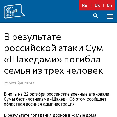
Перейти
Ru
Uk
En
к
содержимому
Осно
SEARCH
меню
В результате
российской атаки Сум
«Шахедами» погибла
семья из трех человек
22 октября 2024 г.
В ночь на 22 октября российские военные атаковали
Сумы беспилотниками «Шахед». Об этом сообщает
областная военная администрация.
В результате попадания дронов в жилые дома