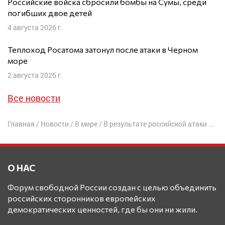
Российские войска сбросили бомбы на Сумы, среди
погибших двое детей
4 августа 2026 г.
Теплоход Росатома затонул после атаки в Черном
море
2 августа 2026 г.
Все новости
Главная
/
Новости
/
В мире
/
В результате российской атаки Сум «Шахедами» погибла семья из трех человек
О НАС
Форум свободной России создан с целью объединить
российских сторонников европейских
демократических ценностей, где бы они ни жили.