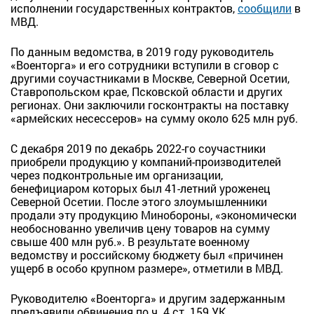
исполнении государственных контрактов,
сообщили
в
МВД.
По данным ведомства, в 2019 году руководитель
«Военторга» и его сотрудники вступили в сговор с
другими соучастниками в Москве, Северной Осетии,
Ставропольском крае, Псковской области и других
регионах. Они заключили госконтракты на поставку
«армейских несессеров» на сумму около 625 млн руб.
С декабря 2019 по декабрь 2022-го соучастники
приобрели продукцию у компаний-производителей
через подконтрольные им организации,
бенефициаром которых был 41-летний уроженец
Северной Осетии. После этого злоумышленники
продали эту продукцию Минобороны, «экономически
необоснованно увеличив цену товаров на сумму
свыше 400 млн руб.». В результате военному
ведомству и российскому бюджету был «причинен
ущерб в особо крупном размере», отметили в МВД.
Руководителю «Военторга» и другим задержанным
предъявили обвинения по ч. 4 ст. 159 УК