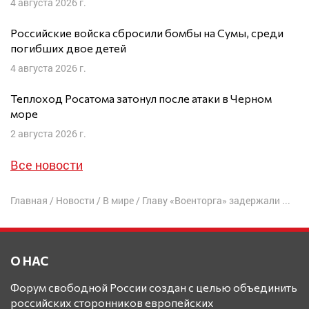
4 августа 2026 г.
Российские войска сбросили бомбы на Сумы, среди
погибших двое детей
4 августа 2026 г.
Теплоход Росатома затонул после атаки в Черном
море
2 августа 2026 г.
Все новости
Главная
/
Новости
/
В мире
/
Главу «Военторга» задержали по делу о хищении 400 млн рублей на поставках в армию несессеров
О НАС
Форум свободной России создан с целью объединить
российских сторонников европейских