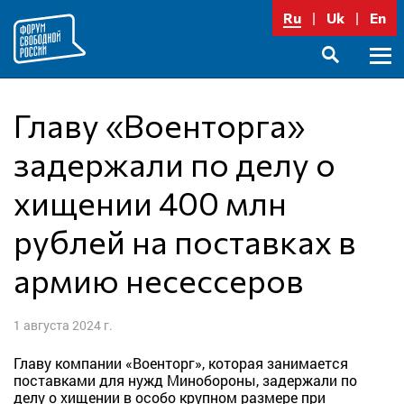
Перейти
Ru
Uk
En
к
содержимому
Осно
SEARCH
меню
Главу «Военторга»
задержали по делу о
хищении 400 млн
рублей на поставках в
армию несессеров
1 августа 2024 г.
Главу компании «Военторг», которая занимается
поставками для нужд Минобороны, задержали по
делу о хищении в особо крупном размере при