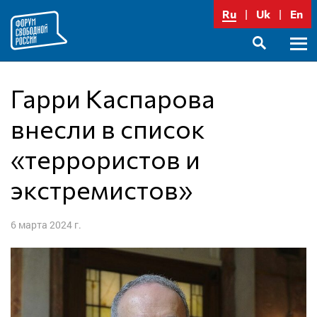
Перейти
Ru
Uk
En
к
содержимому
Осно
SEARCH
меню
Гарри Каспарова
внесли в список
«террористов и
экстремистов»
6 марта 2024 г.