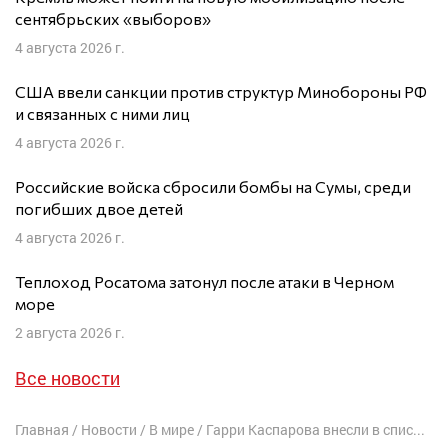
сентябрьских «выборов»
4 августа 2026 г.
США ввели санкции против структур Минобороны РФ
и связанных с ними лиц
4 августа 2026 г.
Российские войска сбросили бомбы на Сумы, среди
погибших двое детей
4 августа 2026 г.
Теплоход Росатома затонул после атаки в Черном
море
2 августа 2026 г.
Все новости
Главная
/
Новости
/
В мире
/
Гарри Каспарова внесли в список «террористов и экстремистов»