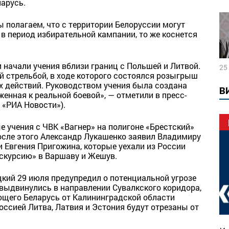
арусь.
 полагаем, что с территории Белоруссии могут
в период избирательной кампании, то же коснется
 начали учения вблизи границ с Польшей и Литвой.
25
й стрельбой, в ходе которого состоялся розыгрыш
х действий. Руководством учения была создана
В
енная к реальной боевой», — отметили в пресс-
 «РИА Новости»).
 учения с ЧВК «Вагнер» на полигоне «Брестский»
после этого Александр Лукашенко заявил Владимиру
и Евгения Пригожина, которые уехали из России
кскурсию» в Варшаву и Жешув.
ий 29 июля предупредил о потенциальной угрозе
 выдвинулись в направлении Сувалкского коридора,
щего Беларусь от Калининградской области
Россией Литва, Латвия и Эстония будут отрезаны от