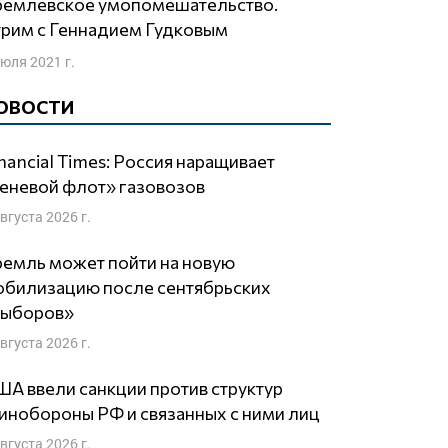
рим с Геннадием Гудковым
июля 2021 г.
ОВОСТИ
nancial Times: Россия наращивает
еневой флот» газовозов
августа 2026 г.
емль может пойти на новую
обилизацию после сентябрьских
выборов»
августа 2026 г.
А ввели санкции против структур
нобороны РФ и связанных с ними лиц
августа 2026 г.