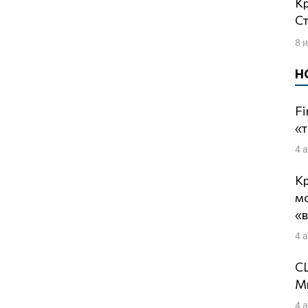
Кремлевское умопомешательство.
Ст
8 
Н
Fi
«т
4 
Кр
м
«
4 
СШ
Ми
4 