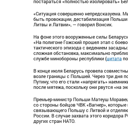
постараться «полностью изолировать» Бел
«Ситуация совершенно непредсказуема. Мы
быть провокации, дестабилизация Польши 
Литвы и Латвии», — говорил Вонсик.
На фоне этого вооруженные силы Беларуси
«На полигоне Гожский прошел этап с боево
тактического эпизода с ведением засадны
сложная обстановка, максимально приближ
службе минобороны республики (
цитата
по
В конце июля Беларусь провела совместные
возле границы с Польшей. Через три дня 
Путину, что его стали «напрягать» наемник
после мятежа, поскольку они рвутся «на э
Премьер-министр Польши Матеуш Моравецк
со стороны бойцов ЧВК «Вагнер», которые
связывающего Польшу с Литвой и отделяю
России. В случае захвата этого коридора 
других стран НАТО.