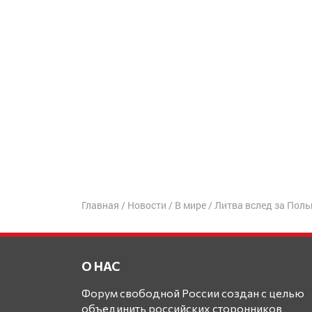
Главная
/
Новости
/
В мире
/
Литва вслед за Поль
О НАС
Форум свободной России создан с целью
объединить российских сторонников