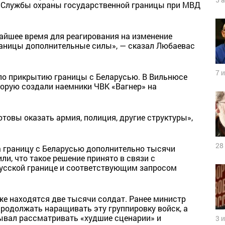
к Службы охраны государственной границы при МВД
айшее время для реагирования на изменение
аницы дополнительные силы», — сказал Любаевас
7 
по прикрытию границы с Беларусью. В Вильнюсе
торую создали наемники ЧВК «Вагнер» на
товы оказать армия, полиция, другие структуры»,
28
а границу с Беларусью дополнительно тысячи
и, что такое решение принято в связи с
русской границе и соответствующим запросом
же находятся две тысячи солдат. Ранее министр
одолжать наращивать эту группировку войск, а
ывал рассматривать «худшие сценарии» и
3 