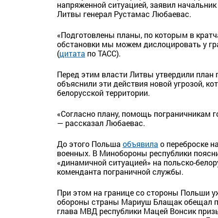
напряженной ситуацией, заявил начальни
Литвы генерал Рустамас Любаевас.
«Подготовлены планы, по которым в кратч
обстановки мы можем дислоцировать у гр
(
цитата
по ТАСС).
Перед этим власти Литвы утвердили план 
объяснили эти действия новой угрозой, ко
белорусской территории.
«Согласно плану, помощь пограничникам го
— рассказал Любаевас.
До этого Польша
объявила
о переброске н
военных. В Минобороны республики пояснил
«динамичной ситуацией» на польско-бело
коменданта пограничной службы.
При этом на границе со стороны Польши у
обороны страны Мариуш Блащак обещал пр
глава МВД республики Мацей Вонсик приз