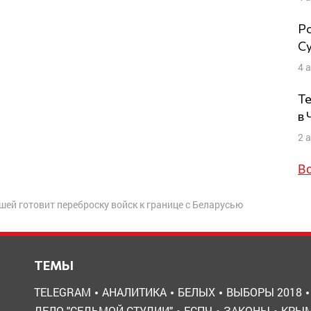
Ро
Су
4 
Те
в
2 
В
шей готовит переброску войск к границе с Беларусью
ТЕМЫ
TELEGRAM
АНАЛИТИКА
БЕЛЫХ
ВЫБОРЫ 2018
ДЕЛО "СЕДЬМОЙ СТУДИИ"
ЕСПЧ
ЗАКОНЫ
КРЫ