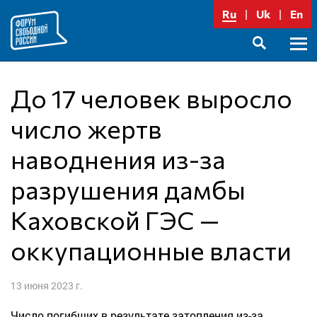
Перейти
Ru
Uk
En
к
содержимому
Осно
SEARCH
меню
До 17 человек выросло
число жертв
наводнения из-за
разрушения дамбы
Каховской ГЭС —
оккупационные власти
13 июня 2023 г.
Число погибших в результате затопления из-за