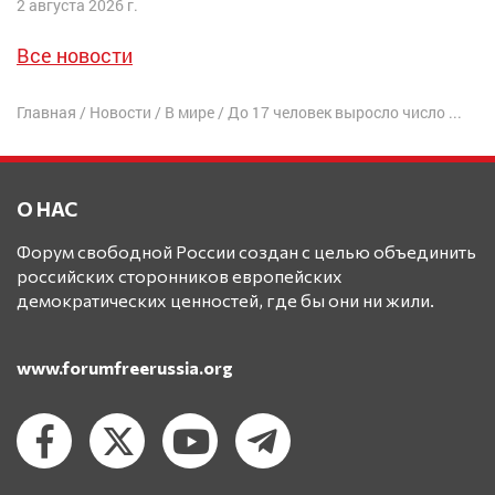
2 августа 2026 г.
Все новости
Главная
/
Новости
/
В мире
/
До 17 человек выросло число жертв наводнения из-за разрушения дамбы Каховской ГЭС — оккупационные власти
О НАС
Форум свободной России создан с целью объединить
российских сторонников европейских
демократических ценностей, где бы они ни жили.
www.forumfreerussia.org