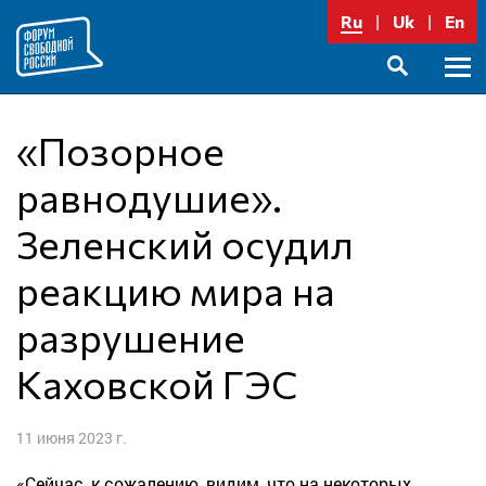
Перейти
Ru
Uk
En
к
содержимому
Осно
SEARCH
меню
«Позорное
равнодушие».
Зеленский осудил
реакцию мира на
разрушение
Каховской ГЭС
11 июня 2023 г.
«Сейчас, к сожалению, видим, что на некоторых