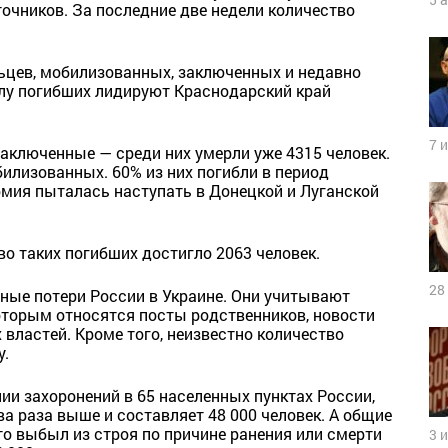
очников. За последние две недели количество
льцев, мобилизованных, заключенных и недавно
лу погибших лидируют Краснодарский край
7 
аключенные — среди них умерли уже 4315 человек.
билизованных. 60% из них погибли в период
армия пыталась наступать в Донецкой и Луганской
во таких погибших достигло 2063 человек.
28
ные потери России в Украине. Они учитывают
которым относятся посты родственников, новости
властей. Кроме того, неизвестно количество
у.
нии захоронений в 65 населенных пунктах России,
а раза выше и составляет 48 000 человек. А общие
кто выбыл из строя по причине ранения или смерти
3 