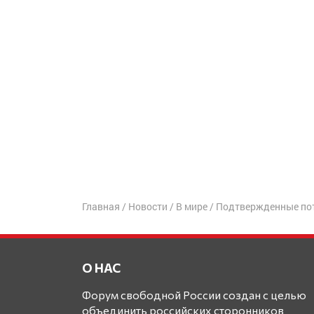
Главная
/
Новости
/
В мире
/
Подтвержденные пот
О НАС
Форум свободной России создан с целью
объединить российских сторонников