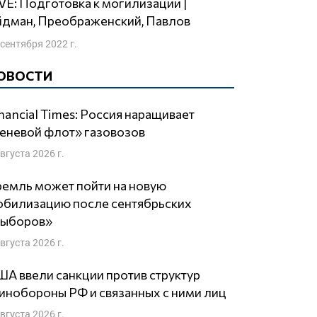
йдман, Преображенский, Павлов
 сентября 2022 г.
ОВОСТИ
nancial Times: Россия наращивает
еневой флот» газовозов
августа 2026 г.
емль может пойти на новую
обилизацию после сентябрьских
выборов»
августа 2026 г.
А ввели санкции против структур
нобороны РФ и связанных с ними лиц
августа 2026 г.