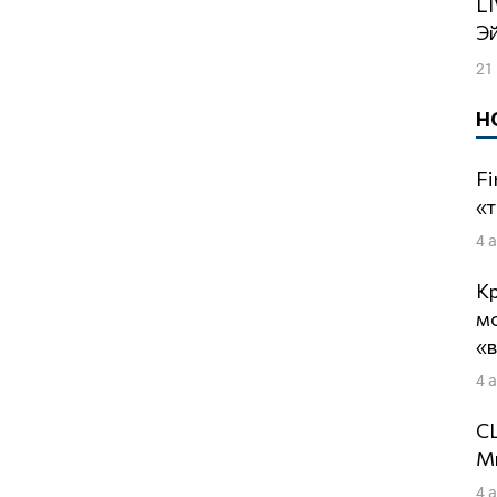
LIVE: Подготовка к могилизации |
Э
21
Н
Fi
«т
4 
Кр
м
«
4 
СШ
Ми
4 