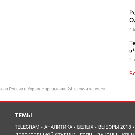
Ро
Су
4 
Те
в
2 
В
ери России в Украине превысили 24 тысячи человек
ТЕМЫ
TELEGRAM
АНАЛИТИКА
БЕЛЫХ
ВЫБОРЫ 2018
ДЕЛО "СЕДЬМОЙ СТУДИИ"
ЕСПЧ
ЗАКОНЫ
КРЫ