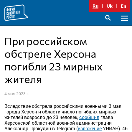
Перейти
Ru
Uk
En
к
содержимому
Осно
SEARCH
меню
При российском
обстреле Херсона
погибли 23 мирных
жителя
4 мая 2023 г.
Вследствие обстрела российскими военными 3 мая
города Херсон и области число погибших мирных
жителей возросло до 23 человек,
сообщил
глава
Херсонской областной военной администрации
Александр Прокудин в Telegram (
изложение
УНИАН). 46