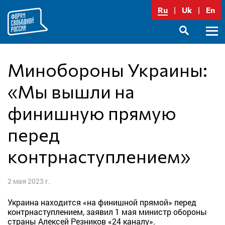
Перейти
Ru
Uk
En
к
содержимому
Осно
SEARCH
меню
Минобороны Украины:
«Мы вышли на
финишную прямую
перед
контрнаступлением»
2 мая 2023 г.
Украина находится «на финишной прямой» перед
контрнаступлением, заявил 1 мая министр обороны
страны Алексей Резников «24 каналу».