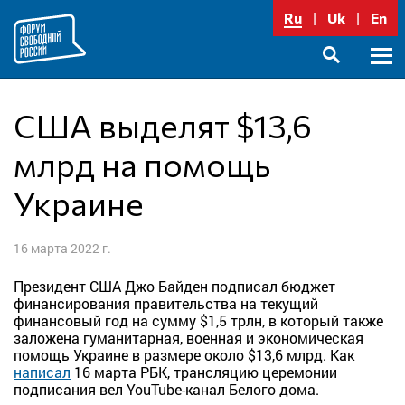
Перейти
Ru
Uk
En
к
содержимому
Осно
SEARCH
меню
США выделят $13,6
млрд на помощь
Украине
16 марта 2022 г.
Президент США Джо Байден подписал бюджет
финансирования правительства на текущий
финансовый год на сумму $1,5 трлн, в который также
заложена гуманитарная, военная и экономическая
помощь Украине в размере около $13,6 млрд. Как
написал
16 марта РБК, трансляцию церемонии
подписания вел YouTube-канал Белого дома.