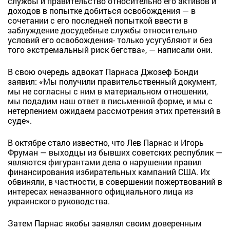
службы и правительство относительно его активов и
доходов в попытке добиться освобождения — в
сочетании с его последней попыткой ввести в
заблуждение досудебные службы относительно
условий его освобождения- только усугубляют и без
того экстремальный риск бегства», — написали они.
В свою очередь адвокат Парнаса Джозеф Бонди
заявил: «Мы получили правительственный документ,
мы не согласны с ним в материальном отношении,
мы подадим наш ответ в письменной форме, и мы с
нетерпением ожидаем рассмотрения этих претензий в
суде».
В октябре стало известно, что Лев Парнас и Игорь
Фруман — выходцы из бывших советских республик —
являются фигурантами дела о нарушении правил
финансирования избирательных кампаний США. Их
обвиняли, в частности, в совершении пожертвований в
интересах неназванного официального лица из
украинского руководства.
Затем Парнас якобы заявлял своим доверенным