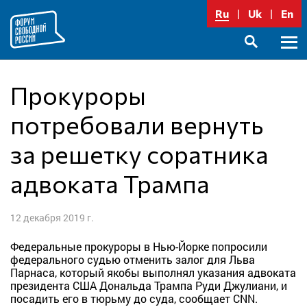
Перейти
Ru
Uk
En
к
содержимому
Осно
SEARCH
меню
Прокуроры
потребовали вернуть
за решетку соратника
адвоката Трампа
12 декабря 2019 г.
Федеральные прокуроры в Нью-Йорке попросили
федерального судью отменить залог для Льва
Парнаса, который якобы выполнял указания адвоката
президента США Дональда Трампа Руди Джулиани, и
посадить его в тюрьму до суда, сообщает CNN.