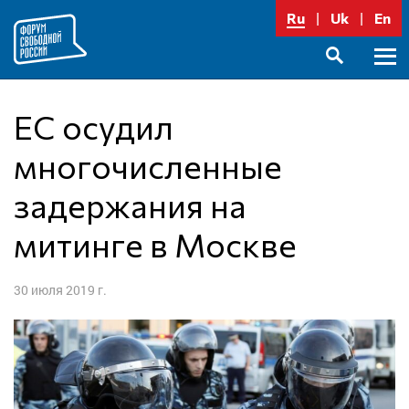
Перейти
Ru
Uk
En
к
содержимому
Осно
SEARCH
меню
ЕС осудил
многочисленные
задержания на
митинге в Москве
30 июля 2019 г.