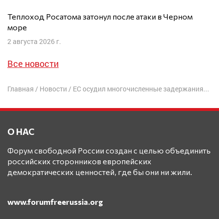
Теплоход Росатома затонул после атаки в Черном
море
2 августа 2026 г.
Все новости
Главная
/
Новости
/
ЕС осудил многочисленные задержания на митинге в Москве
О НАС
Форум свободной России создан с целью объединить
российских сторонников европейских
демократических ценностей, где бы они ни жили.
www.forumfreerussia.org