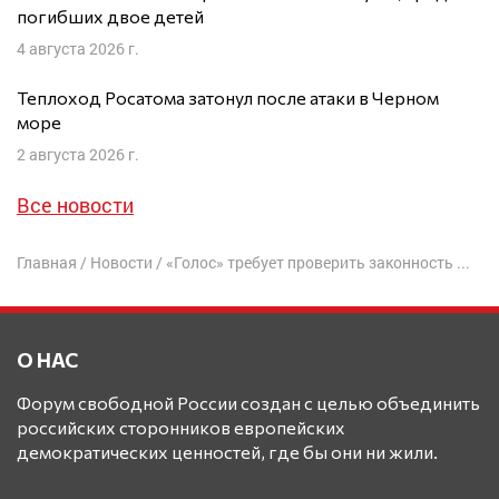
погибших двое детей
4 августа 2026 г.
Теплоход Росатома затонул после атаки в Черном
море
2 августа 2026 г.
Все новости
Главная
/
Новости
/
«Голос» требует проверить законность заявления Шойгу о голосовании за Путина 90% военных
О НАС
Форум свободной России создан с целью объединить
российских сторонников европейских
демократических ценностей, где бы они ни жили.