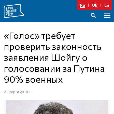
Перейти
Ru
Uk
En
к
содержимому
Осно
SEARCH
меню
«Голос» требует
проверить законность
заявления Шойгу о
голосовании за Путина
90% военных
21 марта 2018 г.