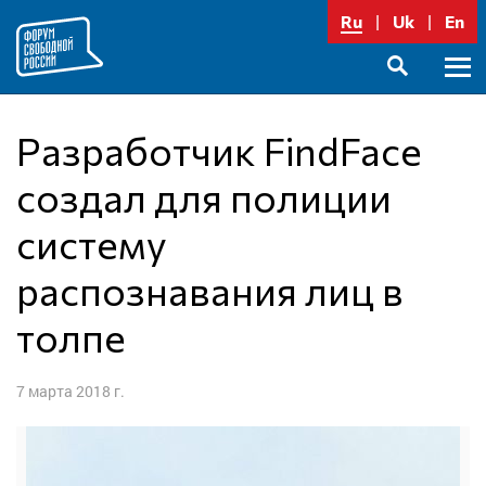
Перейти
Ru
Uk
En
к
содержимому
Осно
SEARCH
меню
Разработчик FindFace
создал для полиции
систему
распознавания лиц в
толпе
7 марта 2018 г.