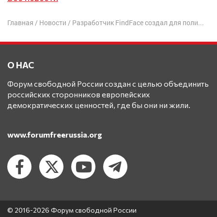
Главная
/
Новости
/
Разработчик FindFace создал для полиции систему распознавания лиц в толпе
О НАС
Форум свободной России создан с целью объединить
российских сторонников европейских
демократических ценностей, где бы они ни жили.
www.forumfreerussia.org
© 2016-2026 Форум свободной России