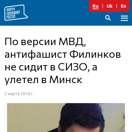
Перейти
Ru
Uk
En
к
содержимому
Осно
SEARCH
меню
По версии МВД,
антифашист Филинков
не сидит в СИЗО, а
улетел в Минск
2 марта 2018 г.