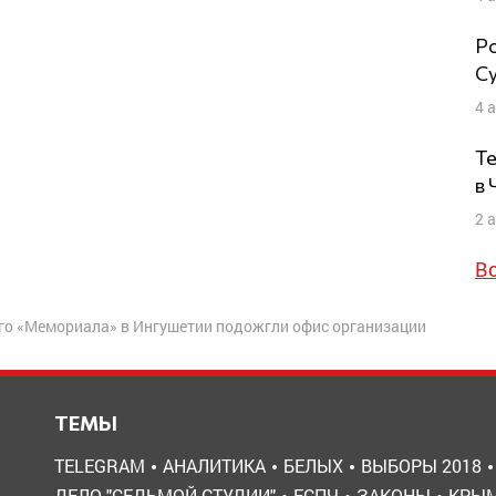
Ро
Су
4 
Те
в
2 
В
ого «Мемориала» в Ингушетии подожгли офис организации
ТЕМЫ
TELEGRAM
АНАЛИТИКА
БЕЛЫХ
ВЫБОРЫ 2018
ДЕЛО "СЕДЬМОЙ СТУДИИ"
ЕСПЧ
ЗАКОНЫ
КРЫ