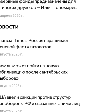
утинских дружков — Илья Пономарев
 апреля 2020 г.
ОВОСТИ
nancial Times: Россия наращивает
еневой флот» газовозов
августа 2026 г.
емль может пойти на новую
обилизацию после сентябрьских
выборов»
августа 2026 г.
А ввели санкции против структур
нобороны РФ и связанных с ними лиц
августа 2026 г.