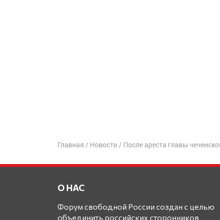
Главная
/
Новости
/
После ареста главы чеченск
О НАС
Форум свободной России создан с целью
объединить российских сторонников