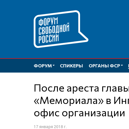
Перейти
к
содержимому
ФОРУМ
СПИКЕРЫ
ОРГАНЫ ФСР
После ареста главы чеченского
«Мемориала» в Ин
офис организации
17 января 2018 г.