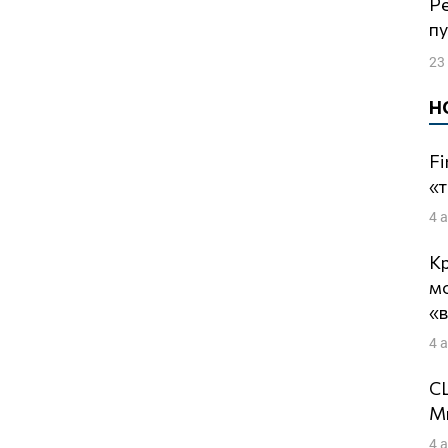
Резервные фонды предназначены для
п
23
Н
Fi
«т
4 
Кр
м
«
4 
СШ
Ми
4 