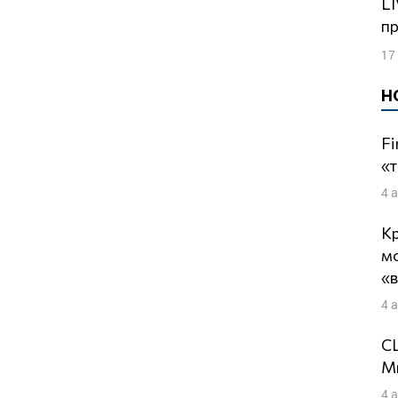
LIVE: Путин, оппозиция и призраки
п
17
Н
Fi
«т
4 
Кр
м
«
4 
СШ
Ми
4 