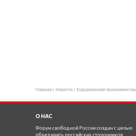
Главная
/
Новости
/
Ходорковский прокомментир
О НАС
Форум свободной России создан с целью
объединить российских сторонников