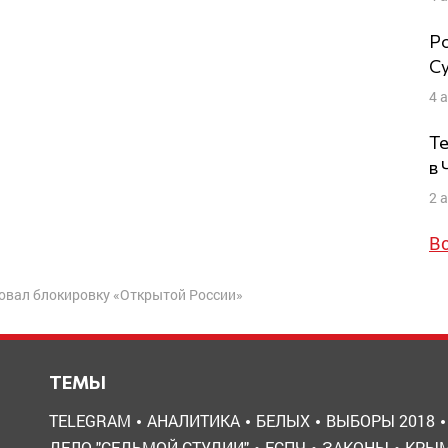
Ро
Су
4 
Те
в
2 
В
овал блокировку «Открытой России»
ТЕМЫ
TELEGRAM
АНАЛИТИКА
БЕЛЫХ
ВЫБОРЫ 2018
ДЕЛО "СЕДЬМОЙ СТУДИИ"
ЕСПЧ
ЗАКОНЫ
КРЫ