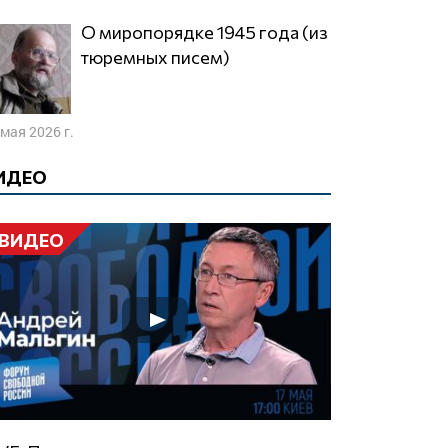
О миропорядке 1945 года (из
тюремных писем)
 мая 2026 г.
ИДЕО
ВИДЕО