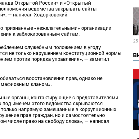
оманда Открытой России» и «Открытый
 полномочия ведомства закрывать сайты
й», — написал Ходорковский.
что признанные «нежелательными» организации
шения к заблокированным сайтам.
25
треблением служебным положением в угоду
ется не только нарушением конституционной нормы
В
ением против порядка управления», — заметил
добиваться восстановления прав, однако не
е мафиозным кланом».
ные органы, контактирующие с представителями
то под именем этого ведомства скрываются
не только напрямую замешанные в коррупционных
рушение прав граждан, но и самостоятельно
ом числе право на свободу слова», — написал