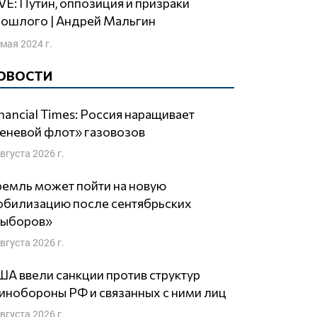
рошлого | Андрей Мальгин
 мая 2024 г.
ОВОСТИ
nancial Times: Россия наращивает
еневой флот» газовозов
августа 2026 г.
емль может пойти на новую
обилизацию после сентябрьских
выборов»
августа 2026 г.
А ввели санкции против структур
нобороны РФ и связанных с ними лиц
августа 2026 г.