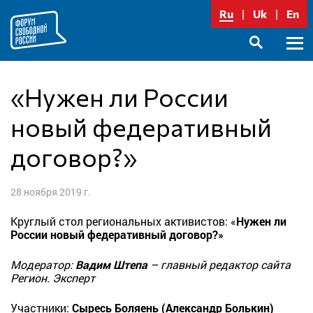
Перейти
Ru
Uk
En
к
содержимому
Осно
SEARCH
меню
«Нужен ли России
новый федеративный
договор?»
28 ноября 2019 г.
Круглый стол региональных активистов: «
Нужен ли
России новый федеративный договор?»
Модератор:
Вадим Штепа
– главный редактор сайта
Регион. Эксперт
Участники:
Сыресь Боляень (Александр Болькин)