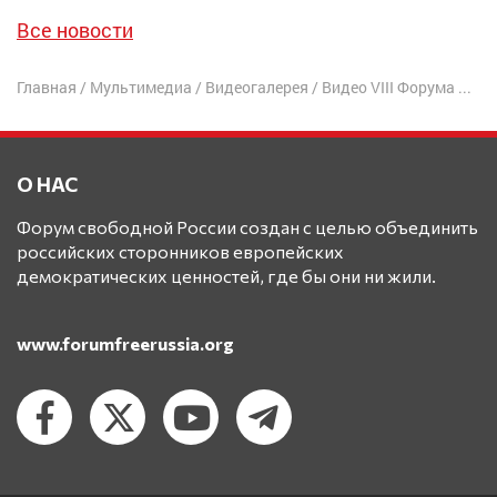
Все новости
Главная
/
Мультимедиа
/
Видеогалерея
/
Видео VIII Форума
/
«Ну
О НАС
Форум свободной России создан с целью объединить
российских сторонников европейских
демократических ценностей, где бы они ни жили.
www.forumfreerussia.org