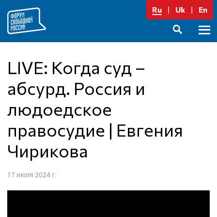
Перейти
Ru
Uk
En
к
содержимому
Осно
SEARCH
меню
LIVE: Когда суд –
абсурд. Россия и
людоедское
правосудие | Евгения
Чирикова
17 июля 2024 г.