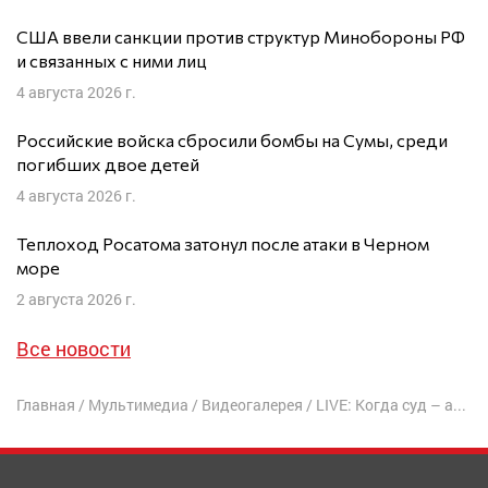
США ввели санкции против структур Минобороны РФ
и связанных с ними лиц
4 августа 2026 г.
Российские войска сбросили бомбы на Сумы, среди
погибших двое детей
4 августа 2026 г.
Теплоход Росатома затонул после атаки в Черном
море
2 августа 2026 г.
Все новости
Главная
/
Мультимедиа
/
Видеогалерея
/
LIVE: Когда суд – абсурд. Россия и людоедское правосудие | Евгения Чирикова