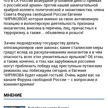
что в СК России возбудили уголовное дело о «фейках
о российской армии» против нашей замечательной
храброй коллеги, политической и экоактивистки, члена
Совета Форума свободной России Евгении
ЧИРИКОВОЙ, которая именно за свою антивоенную
позицию и волонтерскую деятельность признана
иноагентом, внесена в перечень лиц, причастных к
терроризму, а также… объявлена в розыск!
Зачем людоедскому государству делать
оппозиционеров «вне закона», какие сталинские меры
грядут вслед за раскулачиванием иноагентов и в чем
опасность всех этих унизительных ярлыков? Об этом,
а также, конечно, о том, как зарубежные россияне
могут приблизить победу над преступным путинским
режимом, мы побеседуем сегодня, и Евгения
ЧИРИКОВА будет нашей гостьей. Очень ждем вас на
канале Форума свободной России – с вопросами и
комментариями!
МНЕНИЕ
Китайская карта Киева