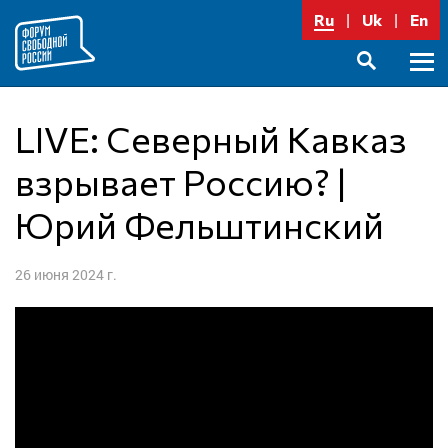
Перейти
Ru
Uk
En
к
содержимому
Осно
SEARCH
меню
LIVE: Северный Кавказ
взрывает Россию? |
Юрий Фельштинский
26 июня 2024 г.