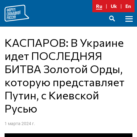
Перейти
Ru
Uk
En
к
содержимому
Осно
SEARCH
меню
КАСПАРОВ: В Украине
идет ПОСЛЕДНЯЯ
БИТВА Золотой Орды,
которую представляет
Путин, с Киевской
Русью
1 марта 2024 г.