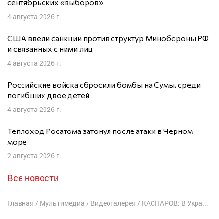
сентябрьских «выборов»
4 августа 2026 г.
США ввели санкции против структур Минобороны РФ
и связанных с ними лиц
4 августа 2026 г.
Российские войска сбросили бомбы на Сумы, среди
погибших двое детей
4 августа 2026 г.
Теплоход Росатома затонул после атаки в Черном
море
2 августа 2026 г.
Все новости
Главная
/
Мультимедиа
/
Видеогалерея
/
КАСПАРОВ: В Украине идет ПОСЛЕДНЯЯ БИТВА Золотой Орды, которую представляет Путин, с Киевской Русью